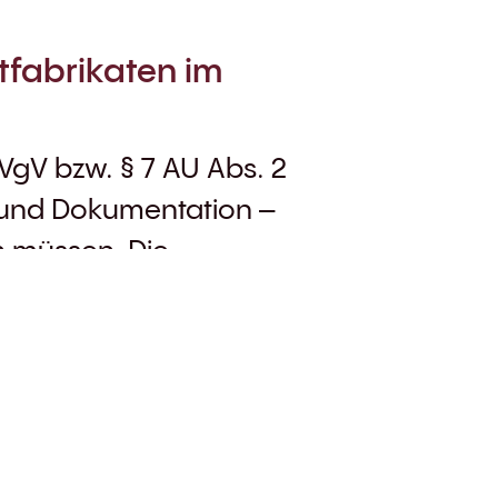
itfabrikaten im
 VgV bzw. § 7 AU Abs. 2
t und Dokumentation –
n müssen Die
tes Dauerthema im
 haben sich die
hte damit
n Angebot
ar die Ausschreibung