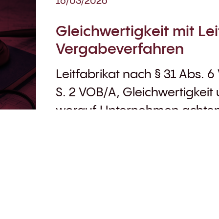
16/03/2026
Gleichwertigkeit mit Le
Vergabeverfahren
Leitfabrikat nach § 31 Abs. 6
S. 2 VOB/A, Gleichwertigkei
worauf Unternehmen achte
Vergleichbarkeit ist ein ech
Vergaberecht. Immer wieder
Vergabekammern und Geric
auseinanderzusetzen, ob ei
„gleichwertig“ ist oder ob g