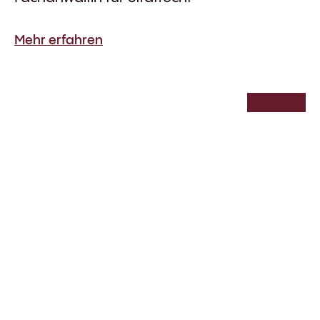
Mehr erfahren
Karen Faehling
Partnerin
Rechtsanwältin
Baurecht
Immobilienrecht
Mehr erfahren